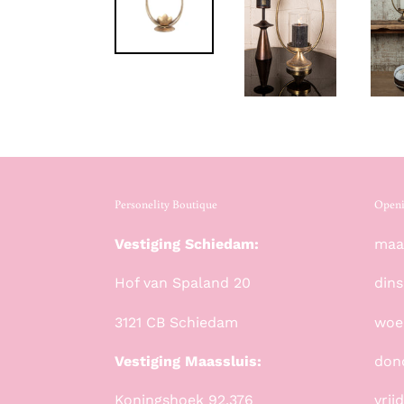
Personelity Boutique
Openi
Vestiging Schiedam:
maan
Hof van Spaland 20
dins
3121 CB Schiedam
woe
Vestiging Maassluis:
don
Koningshoek 92.376
vrij