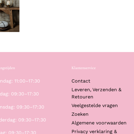
ngstijden
Klantenservice
dag: 11:00–17:30
Contact
Leveren, Verzenden &
dag: 09:30–17:30
Retouren
Veelgestelde vragen
nsdag: 09:30–17:30
Zoeken
derdag: 09:30–17:30
Algemene voorwaarden
Privacy verklaring &
dag: 09:30–17:30