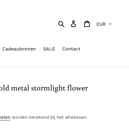
Valuta
Zoeken
Aanmelden
Winkelwagen
Cadeaubonnen
SALE
Contact
ld metal stormlight flower
osten
worden berekend bij het afrekenen.