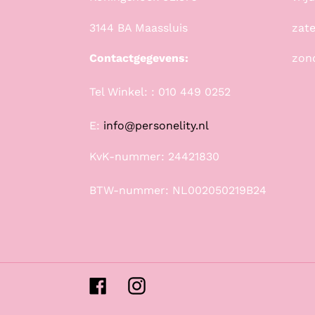
3144 BA Maassluis
zate
Contactgegevens:
zon
Tel Winkel: : 010 449 0252
E:
info@personelity.nl
KvK-nummer: 24421830
BTW-nummer: NL002050219B24
Facebook
Instagram