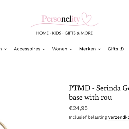
n
Accessoires
Wonen
Merken
Gifts 🎁
PTMD - Serinda Go
base with rou
Normale
€24,95
prijs
Inclusief belasting
Verzendk