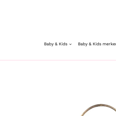
Meteen
naar
de
inhoud
Baby & Kids
Baby & Kids merke