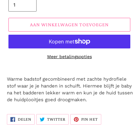
AAN WINKELWAGEN TOEVOEGEN
Meer betalingsopties
Warme badstof gecombineerd met zachte hydrofiele
stof waar je je handen in schuift. Hiermee blijft je baby
na het badderen lekker warm en kun je de huid tussen
de huidplooitjes goed droogmaken.
DELEN
TWITTEREN
PINNEN
DELEN
TWITTER
PIN HET
OP
OP
OP
FACEBOOK
TWITTER
PINTEREST