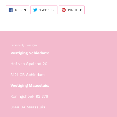
DELEN
TWITTEREN
PINNEN
DELEN
TWITTER
PIN HET
OP
OP
OP
FACEBOOK
TWITTER
PINTEREST
Personelity Boutique
Vestiging Schiedam:
Hof van Spaland 20
3121 CB Schiedam
Vestiging Maassluis:
Koningshoek 92.376
3144 BA Maassluis