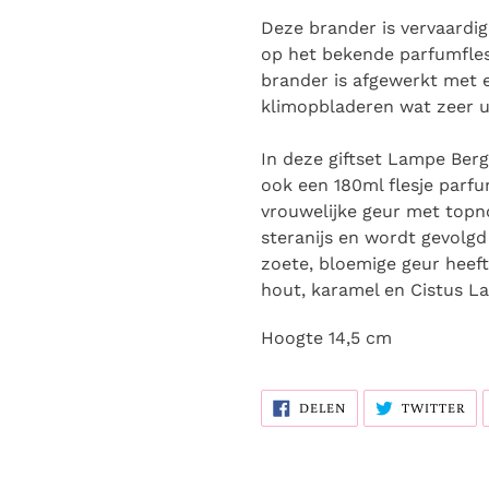
Deze brander is vervaardig
op het bekende parfumfles
brander is afgewerkt met 
klimopbladeren wat zeer un
In deze giftset Lampe Berg
ook een 180ml flesje parfu
vrouwelijke geur met topn
steranijs en wordt gevolgd
zoete, bloemige geur heef
hout, karamel en Cistus 
Hoogte 14,5 cm
DELEN
TW
DELEN
TWITTER
OP
OP
FACEBOOK
TW