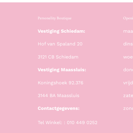
Personelity Boutique
Openi
Vestiging Schiedam:
maan
Hof van Spaland 20
dins
3121 CB Schiedam
woe
Vestiging Maassluis:
don
Koningshoek 92.376
vrij
3144 BA Maassluis
zate
Contactgegevens:
zon
Tel Winkel: : 010 449 0252