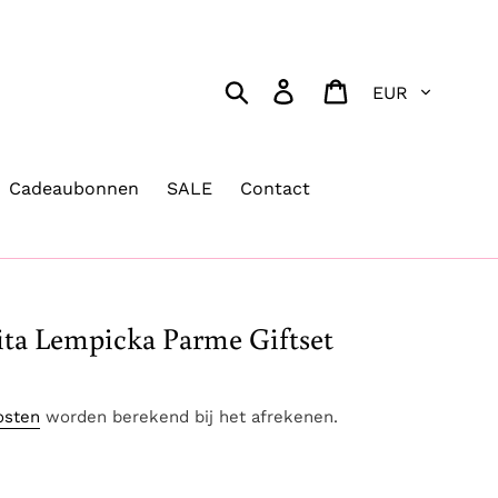
Valuta
Zoeken
Aanmelden
Winkelwagen
Cadeaubonnen
SALE
Contact
ita Lempicka Parme Giftset
osten
worden berekend bij het afrekenen.