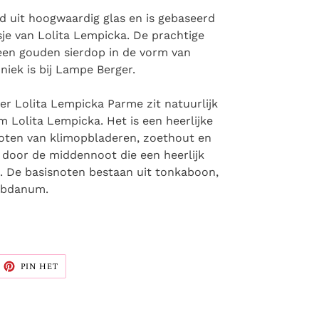
d uit hoogwaardig glas en is gebaseerd
je van Lolita Lempicka. De prachtige
een gouden sierdop in de vorm van
iek is bij Lampe Berger.
er Lolita Lempicka Parme zit natuurlijk
m Lolita Lempicka. Het is een heerlijke
oten van klimopbladeren, zoethout en
 door de middennoot die een heerlijk
t. De basisnoten bestaan uit tonkaboon,
Labdanum.
ITTEREN
PINNEN
PIN HET
OP
ITTER
PINTEREST