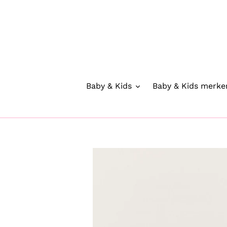
Meteen
naar
de
inhoud
Baby & Kids
Baby & Kids merke