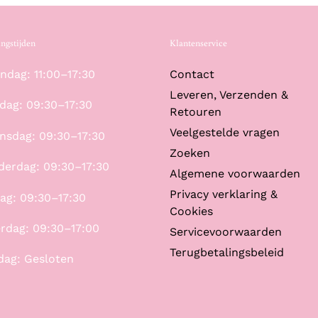
ngstijden
Klantenservice
dag: 11:00–17:30
Contact
Leveren, Verzenden &
dag: 09:30–17:30
Retouren
Veelgestelde vragen
nsdag: 09:30–17:30
Zoeken
derdag: 09:30–17:30
Algemene voorwaarden
Privacy verklaring &
dag: 09:30–17:30
Cookies
rdag: 09:30–17:00
Servicevoorwaarden
Terugbetalingsbeleid
dag: Gesloten