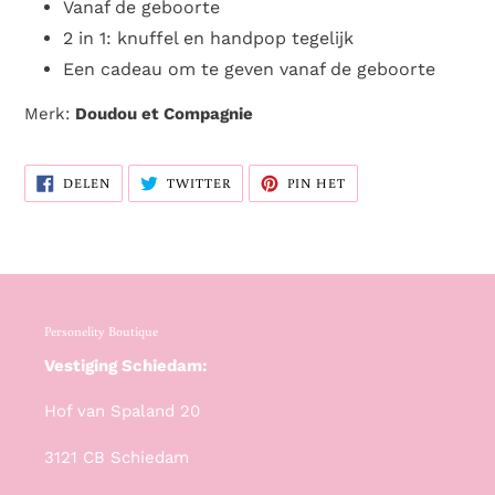
Vanaf de geboorte
2 in 1: knuffel en handpop tegelijk
Een cadeau om te geven vanaf de geboorte
Merk:
Doudou et Compagnie
DELEN
TWITTEREN
PINNEN
DELEN
TWITTER
PIN HET
OP
OP
OP
FACEBOOK
TWITTER
PINTEREST
Personelity Boutique
Vestiging Schiedam:
Hof van Spaland 20
3121 CB Schiedam