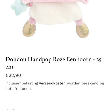
Doudou Handpop Roze Eenhoorn - 25
cm
Normale
€22,90
prijs
Inclusief belasting
Verzendkosten
worden berekend bij
het afrekenen.